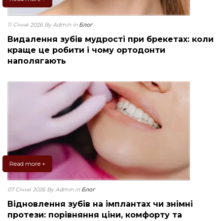
11 Січня 2026
By Admin
in
Блог
Видалення зубів мудрості при брекетах: коли
краще це робити і чому ортодонти
наполягають
Read more +
07 Січня 2026
By Admin
in
Блог
Відновлення зубів на імплантах чи знімні
протези: порівняння ціни, комфорту та