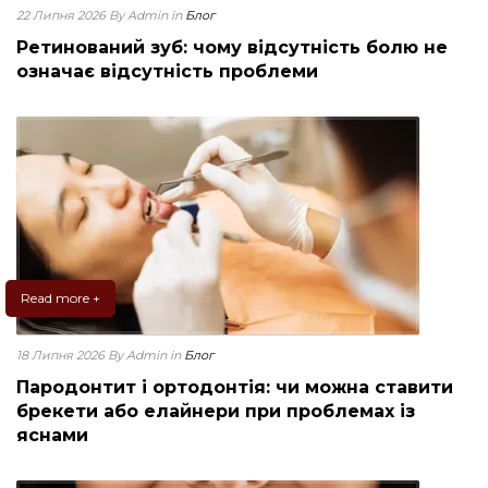
22 Липня 2026
By Admin
in
Блог
Ретинований зуб: чому відсутність болю не
означає відсутність проблеми
Read more +
18 Липня 2026
By Admin
in
Блог
Пародонтит і ортодонтія: чи можна ставити
брекети або елайнери при проблемах із
яснами