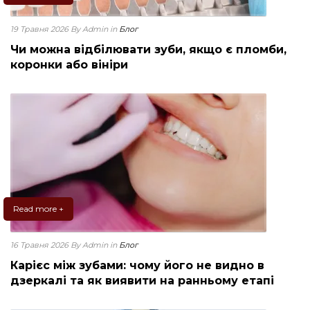
19 Травня 2026
By Admin
in
Блог
Чи можна відбілювати зуби, якщо є пломби,
коронки або вініри
Read more +
16 Травня 2026
By Admin
in
Блог
Карієс між зубами: чому його не видно в
дзеркалі та як виявити на ранньому етапі