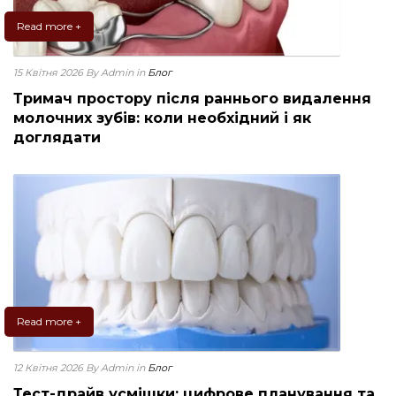
Read more +
15 Квітня 2026
By Admin
in
Блог
Тримач простору після раннього видалення
молочних зубів: коли необхідний і як
доглядати
Read more +
12 Квітня 2026
By Admin
in
Блог
Тест-драйв усмішки: цифрове планування та