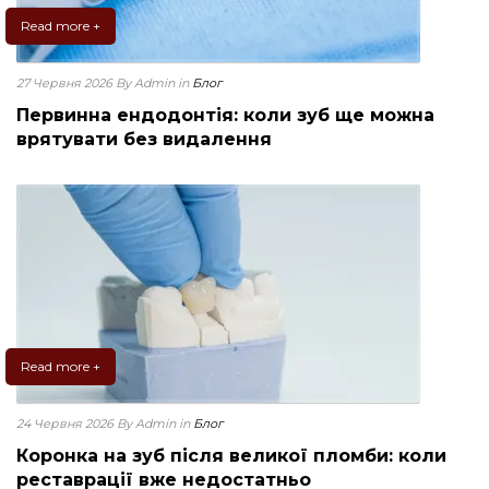
Read more +
27 Червня 2026
By Admin
in
Блог
Первинна ендодонтія: коли зуб ще можна
врятувати без видалення
Read more +
24 Червня 2026
By Admin
in
Блог
Коронка на зуб після великої пломби: коли
реставрації вже недостатньо