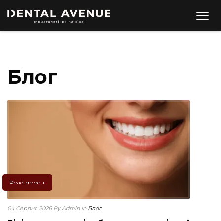
Блог
Read more +
04 Серпня 2026
By Admin
in
Блог