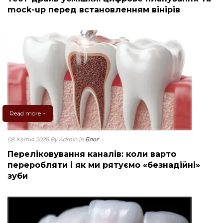
mock-up перед встановленням вінірів
Read more +
08 Квітня 2026
By Admin
in
Блог
Переліковування каналів: коли варто
переробляти і як ми рятуємо «безнадійні»
зуби