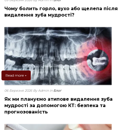
09 Березня 2026
By Admin
in
Блог
Чому болить горло, вухо або щелепа після
видалення зуба мудрості?
Read more +
06 Березня 2026
By Admin
in
Блог
Як ми плануємо атипове видалення зуба
мудрості за допомогою КТ: безпека та
прогнозованість