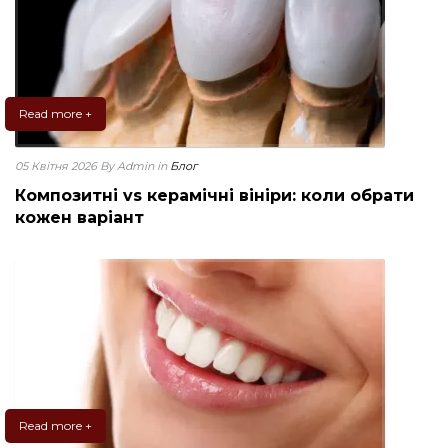
Read more +
05 Квітня 2026
By Admin
in
Блог
Композитні vs керамічні вініри: коли обрати
кожен варіант
Read more +