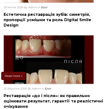
01 Квітня 2026
By Admin
in
Блог
Естетична реставрація зубів: симетрія,
пропорції усмішки та роль Digital Smile
Design
Read more +
20 Березня 2026
By Admin
in
Блог
Реставрація «до і після»: як правильно
оцінювати результат, гарантії та реалістичні
очікування