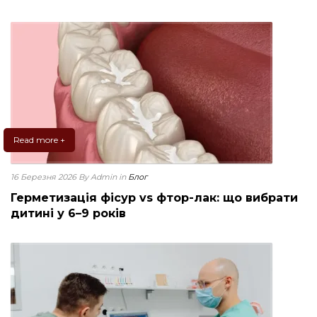
Read more +
16 Березня 2026
By Admin
in
Блог
Герметизація фісур vs фтор-лак: що вибрати
дитині у 6–9 років