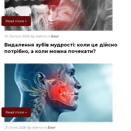
Read more +
01 Лютого 2026
By Admin
in
Блог
Видалення зубів мудрості: коли це дійсно
потрібно, а коли можна почекати?
Read more +
21 Січня 2026
By Admin
in
Блог