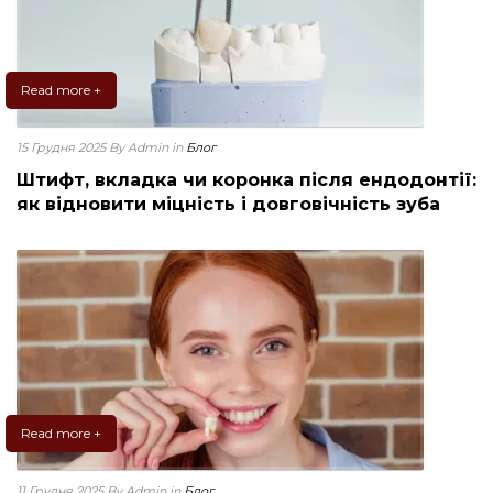
Read more +
15 Грудня 2025
By Admin
in
Блог
Штифт, вкладка чи коронка після ендодонтії:
як відновити міцність і довговічність зуба
Read more +
11 Грудня 2025
By Admin
in
Блог