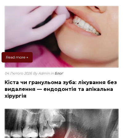
Read more +
04 Лютого 2026
By Admin
in
Блог
Кіста чи гранульома зуба: лікування без
видалення — ендодонтія та апікальна
хірургія