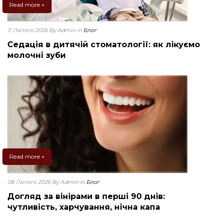
Read more +
11 Лютого 2026
By Admin
in
Блог
Седація в дитячій стоматології: як лікуємо
молочні зуби
Read more +
08 Лютого 2026
By Admin
in
Блог
Догляд за вінірами в перші 90 днів:
чутливість, харчування, нічна капа