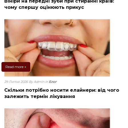
Вініри на передні зуби при стиранні країв:
чому спершу оцінюють прикус
Read more +
29 Липня 2026
By Admin
in
Блог
Скільки потрібно носити елайнери: від чого
залежить термін лікування