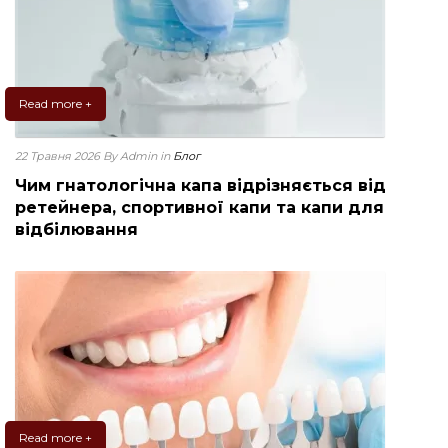
Read more +
22 Травня 2026
By Admin
in
Блог
Чим гнатологічна капа відрізняється від
ретейнера, спортивної капи та капи для
відбілювання
Read more +