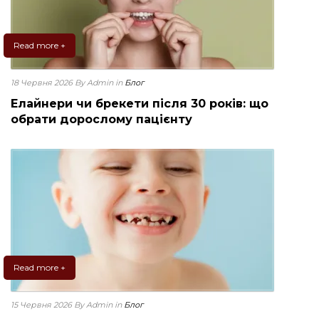
Read more +
18 Червня 2026
By Admin
in
Блог
Елайнери чи брекети після 30 років: що
обрати дорослому пацієнту
Read more +
15 Червня 2026
By Admin
in
Блог