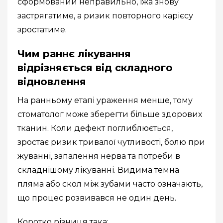
сформований неправильно, їжа знову
застрягатиме, а ризик повторного карієсу
зростатиме.
Чим раннє лікування
відрізняється від складного
відновлення
На ранньому етапі ураження менше, тому
стоматолог може зберегти більше здорових
тканин. Коли дефект поглиблюється,
зростає ризик тривалої чутливості, болю при
жуванні, запалення нерва та потреби в
складнішому лікуванні. Видима темна
пляма або скол між зубами часто означають,
що процес розвивався не один день.
Коротко різниця така: