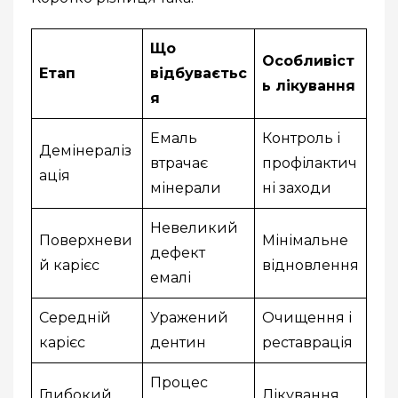
Що
Особливіст
Етап
відбуваєтьс
ь лікування
я
Емаль
Контроль і
Демінераліз
втрачає
профілактич
ація
мінерали
ні заходи
Невеликий
Поверхневи
Мінімальне
дефект
й карієс
відновлення
емалі
Середній
Уражений
Очищення і
карієс
дентин
реставрація
Процес
Глибокий
Лікування