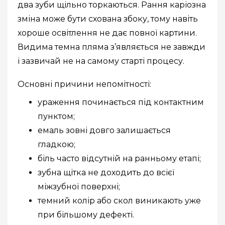
два зуби щільно торкаються. Рання каріозна
зміна може бути схована збоку, тому навіть
хороше освітлення не дає повної картини.
Видима темна пляма з’являється не завжди
і зазвичай не на самому старті процесу.
Основні причини непомітності:
ураження починається під контактним
пунктом;
емаль зовні довго залишається
гладкою;
біль часто відсутній на ранньому етапі;
зубна щітка не доходить до всієї
міжзубної поверхні;
темний колір або скол виникають уже
при більшому дефекті.