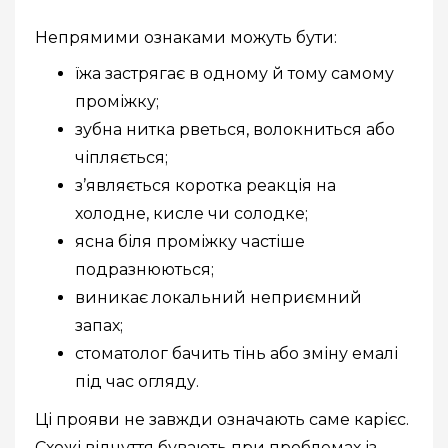
Непрямими ознаками можуть бути:
їжа застрягає в одному й тому самому
проміжку;
зубна нитка рветься, волокниться або
чіпляється;
з’являється коротка реакція на
холодне, кисле чи солодке;
ясна біля проміжку частіше
подразнюються;
виникає локальний неприємний
запах;
стоматолог бачить тінь або зміну емалі
під час огляду.
Ці прояви не завжди означають саме карієс.
Схожі відчуття бувають при проблемах із