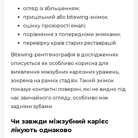
огляд із збільшенням;
прицільний або bitewing-знімок;
оцінку прозорості емалі;
порівняння з попередніми знімками;
перевірку країв старих реставрацій.
Bitewing-рентгенографія в дослідженнях
описується як особливо корисна для
виявлення міжзубних каріозних уражень,
зокрема на ранніх стадіях. Такий знімок
показує контактні поверхні, які не видно під
час звичайного огляду, особливо між
задніми зубами.
Чи завжди міжзубний карієс
лікують однаково