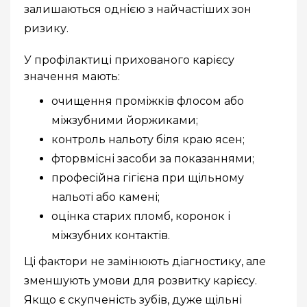
залишаються однією з найчастіших зон
ризику.
У профілактиці прихованого карієсу
значення мають:
очищення проміжків флосом або
міжзубними йоржиками;
контроль нальоту біля краю ясен;
фторвмісні засоби за показаннями;
професійна гігієна при щільному
нальоті або камені;
оцінка старих пломб, коронок і
міжзубних контактів.
Ці фактори не замінюють діагностику, але
зменшують умови для розвитку карієсу.
Якщо є скупченість зубів, дуже щільні